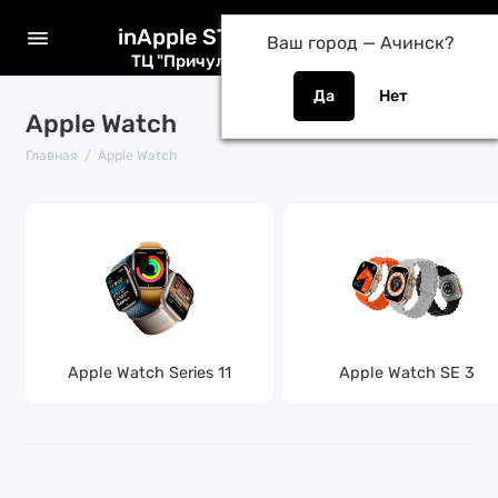
inApple STORE
Ваш город —
Ачинск
?
ТЦ "Причулымье" / ТК "Лента"
Apple Watch
Главная
Apple Watch
Apple Watch Series 11
Apple Watch SE 3