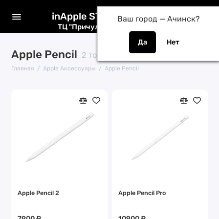
inApple STORE
Ваш город —
Ачинск
?
ТЦ "Причулымье" / ТК "Лента"
Apple Pencil
2 товара
Главная
Apple Аксессуары
Apple Pencil
Apple Pencil 2
Apple Pencil Pro
7900 ₽
10900 ₽