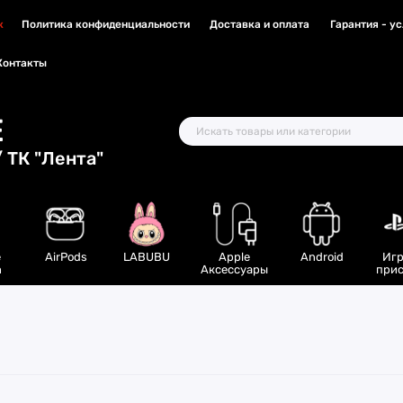
к
Политика конфиденциальности
Доставка и оплата
Гарантия - у
Контакты
E
 ТК "Лента"
e
AirPods
LABUBU
Apple
Android
Игр
h
Аксессуары
прис