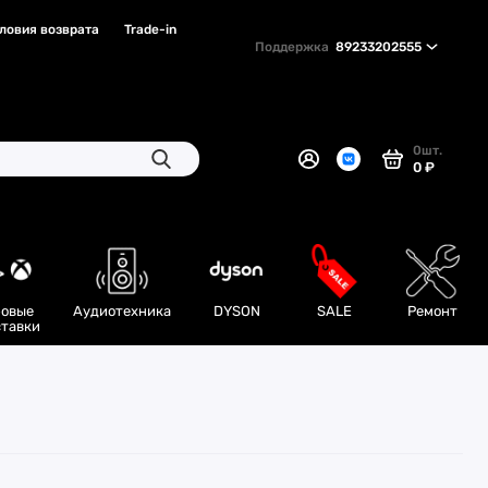
словия возврата
Trade-in
Поддержка
89233202555
0
шт.
0 ₽
овые
Аудиотехника
DYSON
SALE
Ремонт
тавки