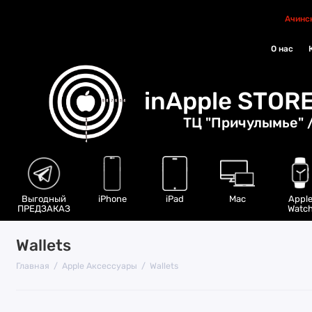
Ачинс
О нас
inApple STOR
ТЦ "Причулымье" /
Выгодный
iPhone
iPad
Mac
Appl
ПРЕДЗАКАЗ
Watc
Wallets
Главная
Apple Аксессуары
Wallets