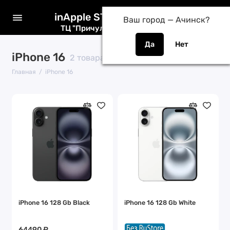
inApple STORE
Ваш город —
Ачинск
?
ТЦ "Причулымье" / ТК "Лента"
iPhone 16
2 товара
Главная
iPhone 16
iPhone 16 128 Gb Black
iPhone 16 128 Gb White
64490 ₽