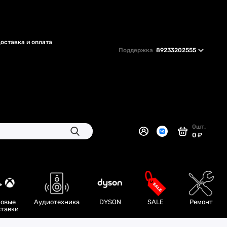
оставка и оплата
Поддержка
89233202555
0
шт.
0 ₽
овые
Аудиотехника
DYSON
SALE
Ремонт
тавки