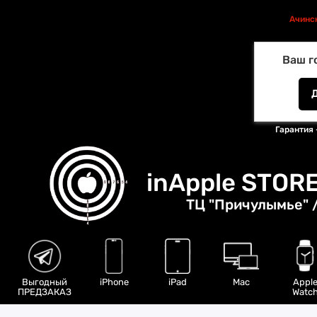
Ачинс
Ваш г
Гарантия 
inApple STOR
ТЦ "Причулымье" /
Выгодный
iPhone
iPad
Mac
Appl
ПРЕДЗАКАЗ
Watc