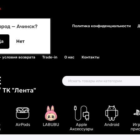
к
ород —
Ачинск
?
Политика конфиденциальности
Д
- условия возврата
Trade-in
О нас
Контакты
E
 ТК "Лента"
e
AirPods
LABUBU
Apple
Android
Игр
h
Аксессуары
прис